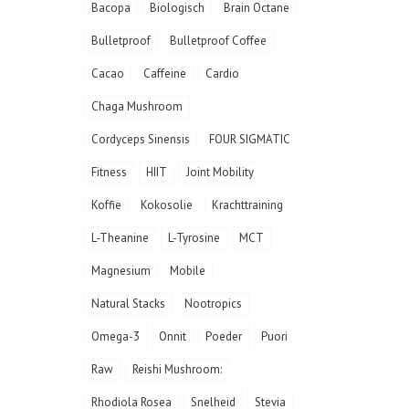
Bacopa
Biologisch
Brain Octane
Bulletproof
Bulletproof Coffee
Cacao
Caffeine
Cardio
Chaga Mushroom
Cordyceps Sinensis
FOUR SIGMATIC
Fitness
HIIT
Joint Mobility
Koffie
Kokosolie
Krachttraining
L-Theanine
L-Tyrosine
MCT
Magnesium
Mobile
Natural Stacks
Nootropics
Omega-3
Onnit
Poeder
Puori
Raw
Reishi Mushroom:
Rhodiola Rosea
Snelheid
Stevia