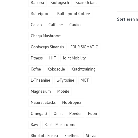
Bacopa
Biologisch
Brain Octane
Bulletproof
Bulletproof Coffee
Sortieren n
Cacao
Caffeine
Cardio
Chaga Mushroom
Cordyceps Sinensis
FOUR SIGMATIC
Fitness
HIIT
Joint Mobility
Koffie
Kokosolie
Krachttraining
L-Theanine
L-Tyrosine
MCT
Magnesium
Mobile
Natural Stacks
Nootropics
Omega-3
Onnit
Poeder
Puori
Raw
Reishi Mushroom:
Rhodiola Rosea
Snelheid
Stevia