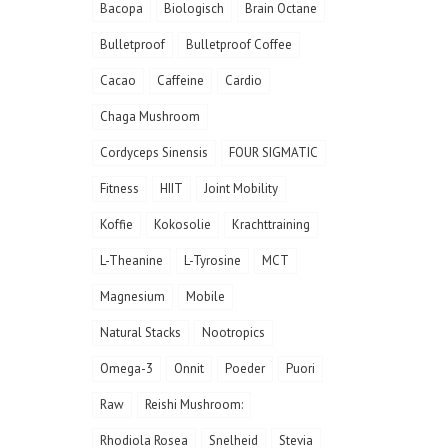
Bacopa
Biologisch
Brain Octane
Bulletproof
Bulletproof Coffee
Cacao
Caffeine
Cardio
Chaga Mushroom
Cordyceps Sinensis
FOUR SIGMATIC
Fitness
HIIT
Joint Mobility
Koffie
Kokosolie
Krachttraining
L-Theanine
L-Tyrosine
MCT
Magnesium
Mobile
Natural Stacks
Nootropics
Omega-3
Onnit
Poeder
Puori
Raw
Reishi Mushroom:
Rhodiola Rosea
Snelheid
Stevia