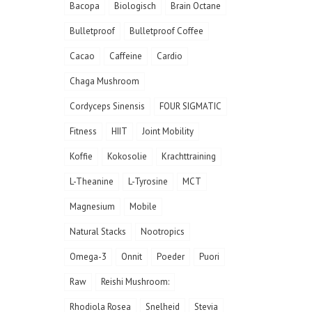
Bacopa
Biologisch
Brain Octane
Bulletproof
Bulletproof Coffee
Cacao
Caffeine
Cardio
Chaga Mushroom
Cordyceps Sinensis
FOUR SIGMATIC
Fitness
HIIT
Joint Mobility
Koffie
Kokosolie
Krachttraining
L-Theanine
L-Tyrosine
MCT
Magnesium
Mobile
Natural Stacks
Nootropics
Omega-3
Onnit
Poeder
Puori
Raw
Reishi Mushroom:
Rhodiola Rosea
Snelheid
Stevia