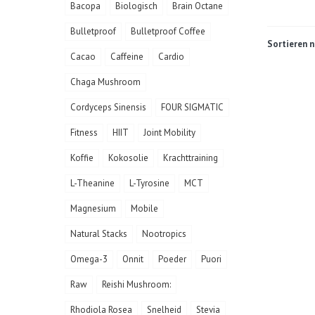
Bacopa
Biologisch
Brain Octane
Bulletproof
Bulletproof Coffee
Sortieren n
Cacao
Caffeine
Cardio
Chaga Mushroom
Cordyceps Sinensis
FOUR SIGMATIC
Fitness
HIIT
Joint Mobility
Koffie
Kokosolie
Krachttraining
L-Theanine
L-Tyrosine
MCT
Magnesium
Mobile
Natural Stacks
Nootropics
Omega-3
Onnit
Poeder
Puori
Raw
Reishi Mushroom:
Rhodiola Rosea
Snelheid
Stevia