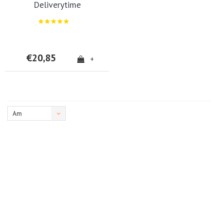
Deliverytime
€20,85
+
Am
meisten
angesehen