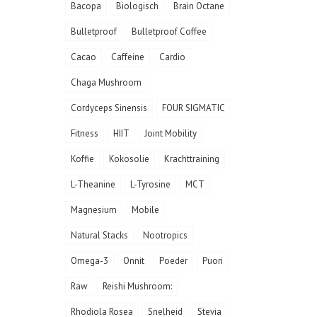
Bacopa
Biologisch
Brain Octane
Bulletproof
Bulletproof Coffee
Cacao
Caffeine
Cardio
Chaga Mushroom
Cordyceps Sinensis
FOUR SIGMATIC
Fitness
HIIT
Joint Mobility
Koffie
Kokosolie
Krachttraining
L-Theanine
L-Tyrosine
MCT
Magnesium
Mobile
Natural Stacks
Nootropics
Omega-3
Onnit
Poeder
Puori
Raw
Reishi Mushroom:
Rhodiola Rosea
Snelheid
Stevia