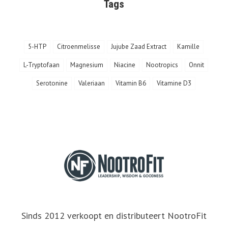
Tags
5-HTP
Citroenmelisse
Jujube Zaad Extract
Kamille
L-Tryptofaan
Magnesium
Niacine
Nootropics
Onnit
Serotonine
Valeriaan
Vitamin B6
Vitamine D3
Sinds 2012 verkoopt en distributeert NootroFit