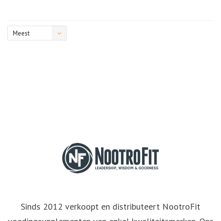
Meest
bekeken
Sinds 2012 verkoopt en distributeert NootroFit