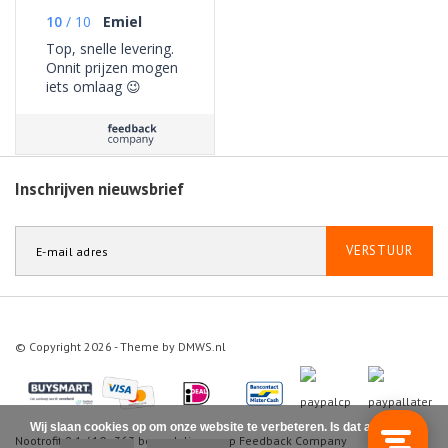
10
/
10
Emiel
Top, snelle levering.
Onnit prijzen mogen
iets omlaag 😉
Inschrijven nieuwsbrief
VERSTUUR
© Copyright 2026 - Theme by
DMWS.nl
Wij slaan cookies op om onze website te verbeteren. Is dat akkoord?
Nootrofit
9.1
/
10
-
363
beoordelingen op
Feedback Company