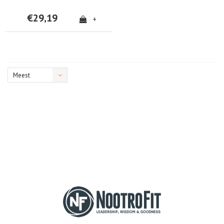
€29,19
+
Meest
bekeken