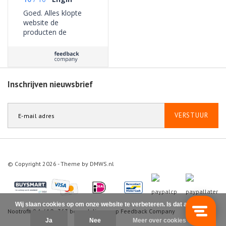
Goed. Alles klopte
website de
producten de
bezorging geen
problemen ervaren.
Inschrijven nieuwsbrief
VERSTUUR
© Copyright 2026 - Theme by
DMWS.nl
Wij slaan cookies op om onze website te verbeteren. Is dat akkoord?
Nootrofit
9.1
/
10
-
363
beoordelingen op
Feedback Company
Ja
Nee
Meer over cookies »