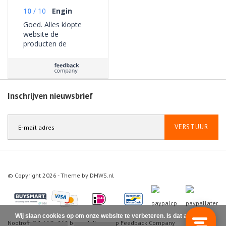
10
/
10
Engin
Goed. Alles klopte
website de
producten de
bezorging geen
problemen ervaren.
Inschrijven nieuwsbrief
VERSTUUR
© Copyright 2026 - Theme by
DMWS.nl
Wij slaan cookies op om onze website te verbeteren. Is dat akkoord?
Nootrofit
9.1
/
10
-
363
beoordelingen op
Feedback Company