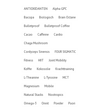
ANTIOXIDANTEN
Alpha GPC
Bacopa
Biologisch
Brain Octane
Bulletproof
Bulletproof Coffee
Cacao
Caffeine
Cardio
Chaga Mushroom
Cordyceps Sinensis
FOUR SIGMATIC
Fitness
HIIT
Joint Mobility
Koffie
Kokosolie
Krachttraining
L-Theanine
L-Tyrosine
MCT
Magnesium
Mobile
Natural Stacks
Nootropics
Omega-3
Onnit
Poeder
Puori