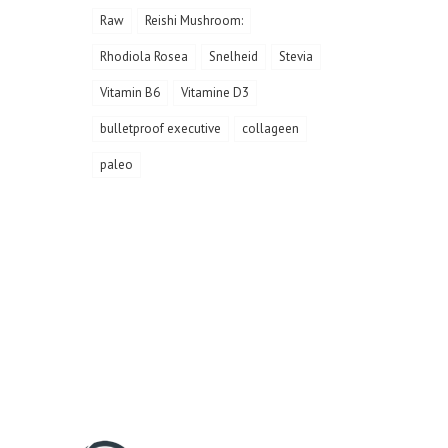
Raw
Reishi Mushroom:
Rhodiola Rosea
Snelheid
Stevia
Vitamin B6
Vitamine D3
bulletproof executive
collageen
paleo