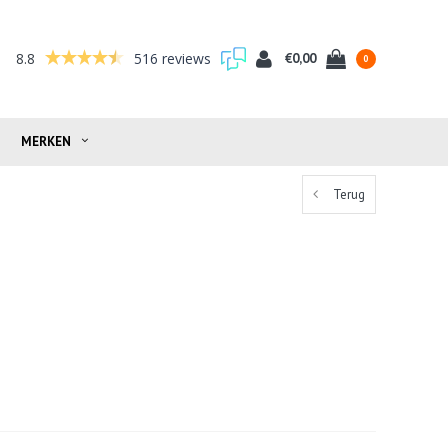
8.8
516 reviews
€0,00
0
MERKEN
Terug