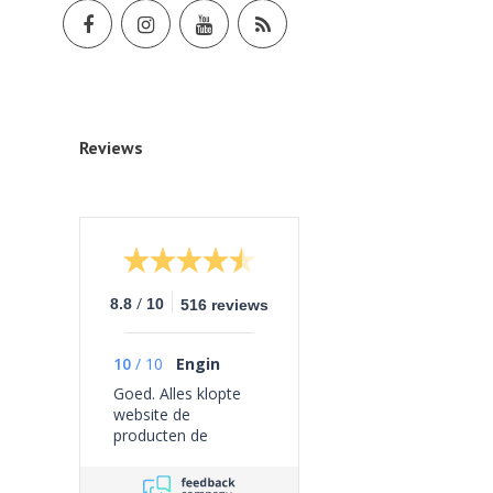
Reviews
/
8.8
10
516 reviews
10
/
10
Engin
Goed. Alles klopte
website de
producten de
bezorging geen
problemen ervaren.