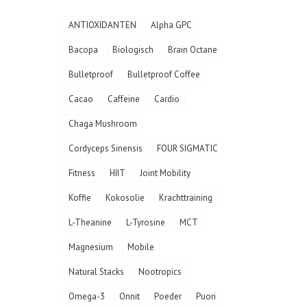
ANTIOXIDANTEN
Alpha GPC
Bacopa
Biologisch
Brain Octane
Bulletproof
Bulletproof Coffee
Cacao
Caffeine
Cardio
Chaga Mushroom
Cordyceps Sinensis
FOUR SIGMATIC
Fitness
HIIT
Joint Mobility
Koffie
Kokosolie
Krachttraining
L-Theanine
L-Tyrosine
MCT
Magnesium
Mobile
Natural Stacks
Nootropics
Omega-3
Onnit
Poeder
Puori