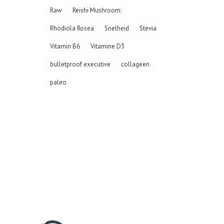
Raw
Reishi Mushroom:
Rhodiola Rosea
Snelheid
Stevia
Vitamin B6
Vitamine D3
bulletproof executive
collageen
paleo