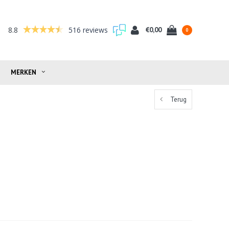
8.8
516 reviews
€0,00
0
MERKEN
Terug