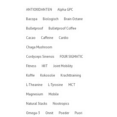
ANTIOXIDANTEN
Alpha GPC
Bacopa
Biologisch
Brain Octane
Bulletproof
Bulletproof Coffee
Cacao
Caffeine
Cardio
Chaga Mushroom
Cordyceps Sinensis
FOUR SIGMATIC
Fitness
HIIT
Joint Mobility
Koffie
Kokosolie
Krachttraining
L-Theanine
L-Tyrosine
MCT
Magnesium
Mobile
Natural Stacks
Nootropics
Omega-3
Onnit
Poeder
Puori