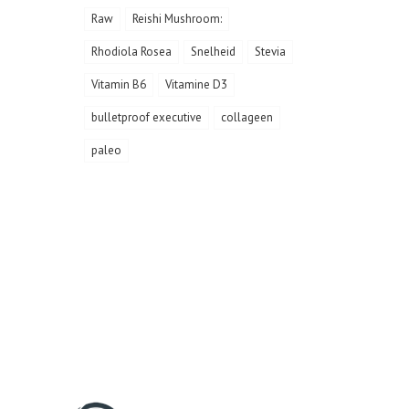
Raw
Reishi Mushroom:
Rhodiola Rosea
Snelheid
Stevia
Vitamin B6
Vitamine D3
bulletproof executive
collageen
paleo