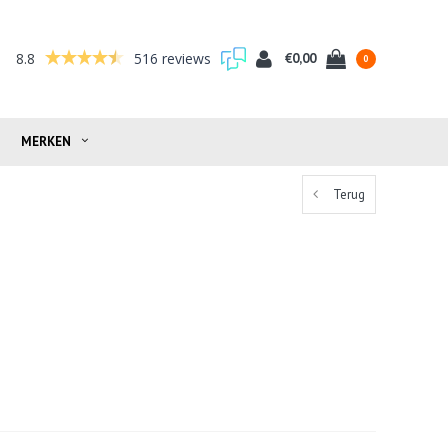
8.8
516 reviews
€0,00
0
MERKEN
Terug