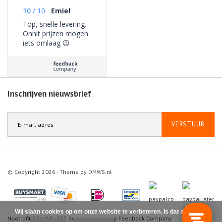
10
/
10
Emiel
Top, snelle levering.
Onnit prijzen mogen
iets omlaag 😉
Inschrijven nieuwsbrief
VERSTUUR
© Copyright 2026 - Theme by
DMWS.nl
Wij slaan cookies op om onze website te verbeteren. Is dat akkoord?
Nootrofit
9.1
/
10
-
363
beoordelingen op
Feedback Company