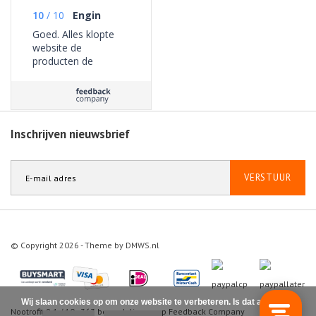
10
/
10
Engin
Goed. Alles klopte
website de
producten de
bezorging geen
problemen ervaren.
Inschrijven nieuwsbrief
VERSTUUR
© Copyright 2026 - Theme by
DMWS.nl
Wij slaan cookies op om onze website te verbeteren. Is dat akkoord?
Nootrofit
9.1
/
10
-
363
beoordelingen op
Feedback Company