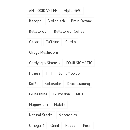
ANTIOXIDANTEN
Alpha GPC
Bacopa
Biologisch
Brain Octane
Bulletproof
Bulletproof Coffee
Cacao
Caffeine
Cardio
Chaga Mushroom
Cordyceps Sinensis
FOUR SIGMATIC
Fitness
HIIT
Joint Mobility
Koffie
Kokosolie
Krachttraining
L-Theanine
L-Tyrosine
MCT
Magnesium
Mobile
Natural Stacks
Nootropics
Omega-3
Onnit
Poeder
Puori