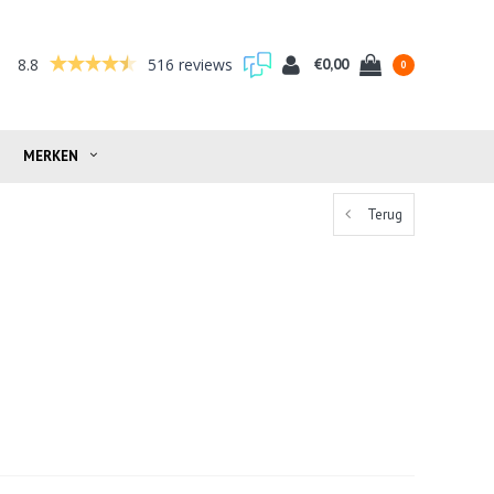
8.8
516 reviews
€0,00
0
MERKEN
Terug