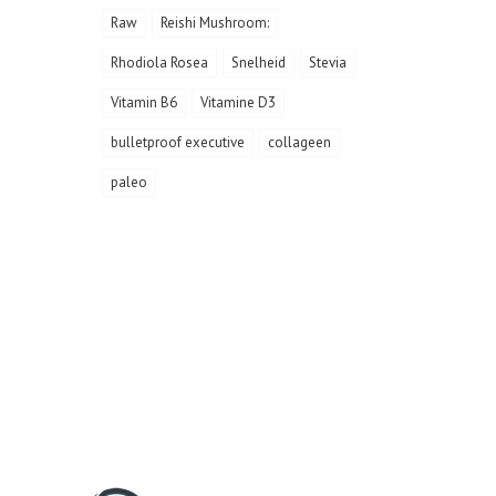
Raw
Reishi Mushroom:
Rhodiola Rosea
Snelheid
Stevia
Vitamin B6
Vitamine D3
bulletproof executive
collageen
paleo