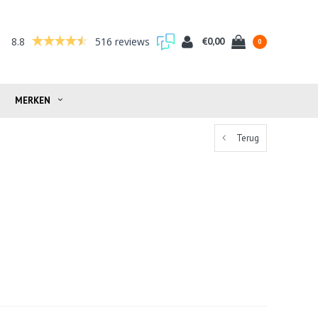
8.8
516 reviews
€0,00
0
MERKEN
Terug