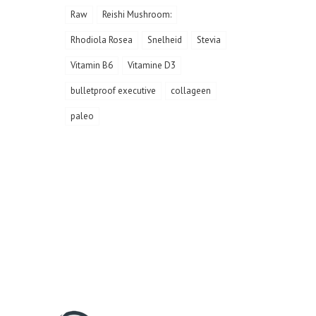
Raw
Reishi Mushroom:
Rhodiola Rosea
Snelheid
Stevia
Vitamin B6
Vitamine D3
bulletproof executive
collageen
paleo