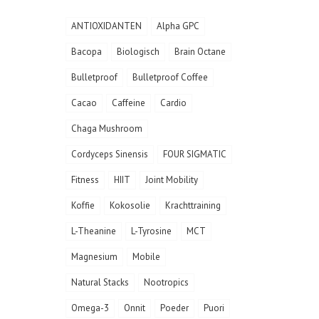
ANTIOXIDANTEN
Alpha GPC
Bacopa
Biologisch
Brain Octane
Bulletproof
Bulletproof Coffee
Cacao
Caffeine
Cardio
Chaga Mushroom
Cordyceps Sinensis
FOUR SIGMATIC
Fitness
HIIT
Joint Mobility
Koffie
Kokosolie
Krachttraining
L-Theanine
L-Tyrosine
MCT
Magnesium
Mobile
Natural Stacks
Nootropics
Omega-3
Onnit
Poeder
Puori