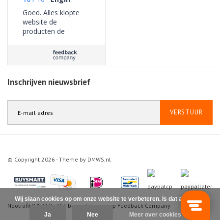
Goed. Alles klopte
website de
producten de
bezorging geen
problemen ervaren.
Inschrijven nieuwsbrief
VERSTUUR
© Copyright 2026 - Theme by
DMWS.nl
Wij slaan cookies op om onze website te verbeteren. Is dat akkoord?
Nootrofit
9.1
/
10
-
363
beoordelingen op
Feedback Company
Ja
Nee
Meer over cookies »