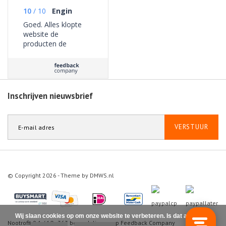
10
/
10
Engin
Goed. Alles klopte
website de
producten de
bezorging geen
problemen ervaren.
Inschrijven nieuwsbrief
VERSTUUR
© Copyright 2026 - Theme by
DMWS.nl
Wij slaan cookies op om onze website te verbeteren. Is dat akkoord?
Nootrofit
9.1
/
10
-
363
beoordelingen op
Feedback Company