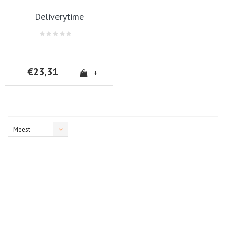
Deliverytime
€23,31
+
Meest
bekeken