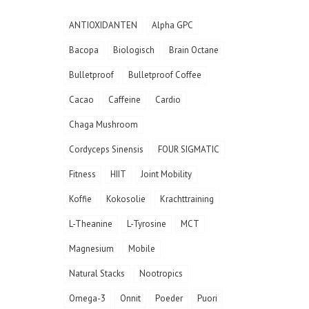
ANTIOXIDANTEN
Alpha GPC
Bacopa
Biologisch
Brain Octane
Bulletproof
Bulletproof Coffee
Cacao
Caffeine
Cardio
Chaga Mushroom
Cordyceps Sinensis
FOUR SIGMATIC
Fitness
HIIT
Joint Mobility
Koffie
Kokosolie
Krachttraining
L-Theanine
L-Tyrosine
MCT
Magnesium
Mobile
Natural Stacks
Nootropics
Omega-3
Onnit
Poeder
Puori