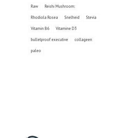
Raw
Reishi Mushroom:
Rhodiola Rosea
Snelheid
Stevia
Vitamin B6
Vitamine D3
bulletproof executive
collageen
paleo