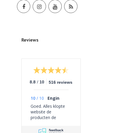
Reviews
/
8.8
10
516 reviews
10
/
10
Engin
Goed. Alles klopte
website de
producten de
bezorging geen
problemen ervaren.