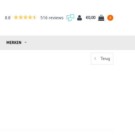
8.8
516 reviews
€0,00
0
MERKEN
Terug