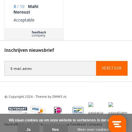
8
/
10
Mahi
Norouzi
Acceptable
Inschrijven nieuwsbrief
VERSTUUR
© Copyright 2026 - Theme by
DMWS.nl
Wij slaan cookies op om onze website te verbeteren. Is dat akkoord?
Nootrofit
9.1
/
10
-
363
beoordelingen op
Feedback Company
Ja
Nee
Meer over cookies »