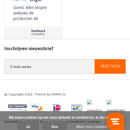
Goed. Alles klopte
website de
producten de
bezorging geen
problemen ervaren.
Inschrijven nieuwsbrief
VERSTUUR
© Copyright 2026 - Theme by
DMWS.nl
Wij slaan cookies op om onze website te verbeteren. Is dat akkoord?
Nootrofit
9.1
/
10
-
363
beoordelingen op
Feedback Company
Ja
Nee
Meer over cookies »