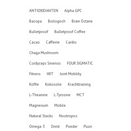
ANTIOXIDANTEN
Alpha GPC
Bacopa
Biologisch
Brain Octane
Bulletproof
Bulletproof Coffee
Cacao
Caffeine
Cardio
Chaga Mushroom
Cordyceps Sinensis
FOUR SIGMATIC
Fitness
HIIT
Joint Mobility
Koffie
Kokosolie
Krachttraining
L-Theanine
L-Tyrosine
MCT
Magnesium
Mobile
Natural Stacks
Nootropics
Omega-3
Onnit
Poeder
Puori