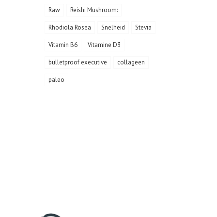
Raw
Reishi Mushroom:
Rhodiola Rosea
Snelheid
Stevia
Vitamin B6
Vitamine D3
bulletproof executive
collageen
paleo