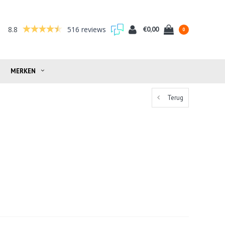
8.8
516 reviews
€0,00
0
MERKEN
Terug