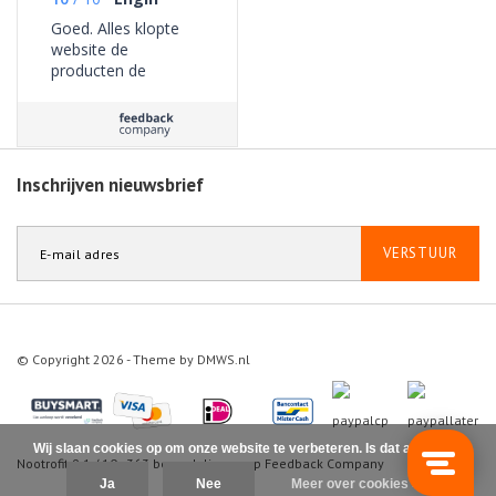
Goed. Alles klopte
website de
producten de
bezorging geen
problemen ervaren.
Inschrijven nieuwsbrief
VERSTUUR
© Copyright 2026 - Theme by
DMWS.nl
Wij slaan cookies op om onze website te verbeteren. Is dat akkoord?
Nootrofit
9.1
/
10
-
363
beoordelingen op
Feedback Company
Ja
Nee
Meer over cookies »