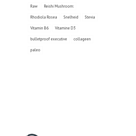
Raw
Reishi Mushroom:
Rhodiola Rosea
Snelheid
Stevia
Vitamin B6
Vitamine D3
bulletproof executive
collageen
paleo