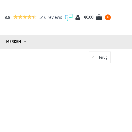
8.8
516 reviews
€0,00
0
MERKEN
Terug