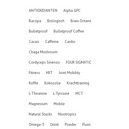
ANTIOXIDANTEN
Alpha GPC
Bacopa
Biologisch
Brain Octane
Bulletproof
Bulletproof Coffee
Cacao
Caffeine
Cardio
Chaga Mushroom
Cordyceps Sinensis
FOUR SIGMATIC
Fitness
HIIT
Joint Mobility
Koffie
Kokosolie
Krachttraining
L-Theanine
L-Tyrosine
MCT
Magnesium
Mobile
Natural Stacks
Nootropics
Omega-3
Onnit
Poeder
Puori