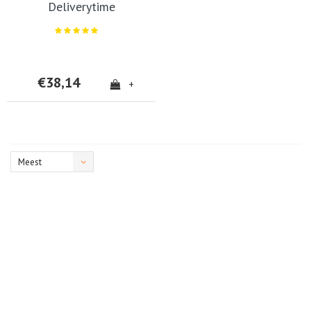
Deliverytime
€38,14
+
Meest
bekeken