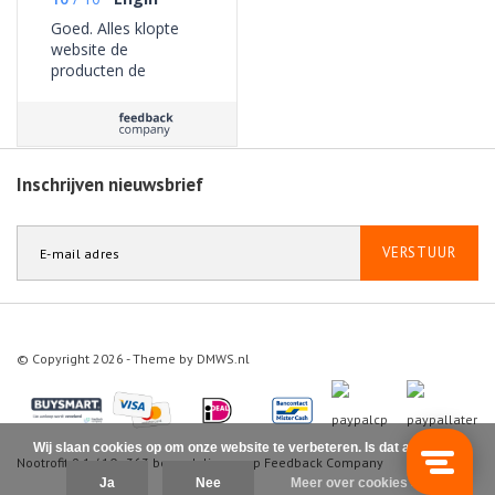
Goed. Alles klopte
website de
producten de
bezorging geen
problemen ervaren.
Inschrijven nieuwsbrief
VERSTUUR
© Copyright 2026 - Theme by
DMWS.nl
Wij slaan cookies op om onze website te verbeteren. Is dat akkoord?
Nootrofit
9.1
/
10
-
363
beoordelingen op
Feedback Company
Ja
Nee
Meer over cookies »