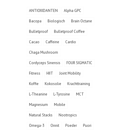
ANTIOXIDANTEN
Alpha GPC
Bacopa
Biologisch
Brain Octane
Bulletproof
Bulletproof Coffee
Cacao
Caffeine
Cardio
Chaga Mushroom
Cordyceps Sinensis
FOUR SIGMATIC
Fitness
HIIT
Joint Mobility
Koffie
Kokosolie
Krachttraining
L-Theanine
L-Tyrosine
MCT
Magnesium
Mobile
Natural Stacks
Nootropics
Omega-3
Onnit
Poeder
Puori