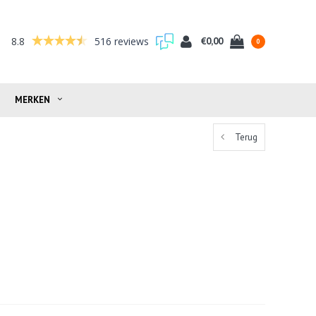
8.8
516 reviews
€0,00
0
MERKEN
Terug