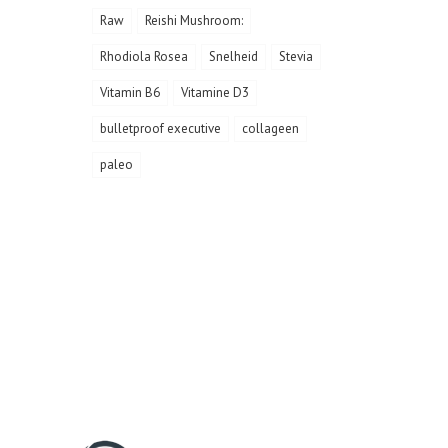
Raw
Reishi Mushroom:
Rhodiola Rosea
Snelheid
Stevia
Vitamin B6
Vitamine D3
bulletproof executive
collageen
paleo