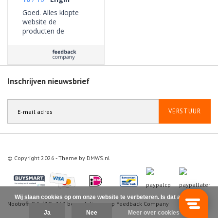
Goed. Alles klopte
website de
producten de
bezorging geen
problemen ervaren.
Inschrijven nieuwsbrief
VERSTUUR
© Copyright 2026 - Theme by
DMWS.nl
Wij slaan cookies op om onze website te verbeteren. Is dat akkoord?
Nootrofit
9.1
/
10
-
363
beoordelingen op
Feedback Company
Ja
Nee
Meer over cookies »