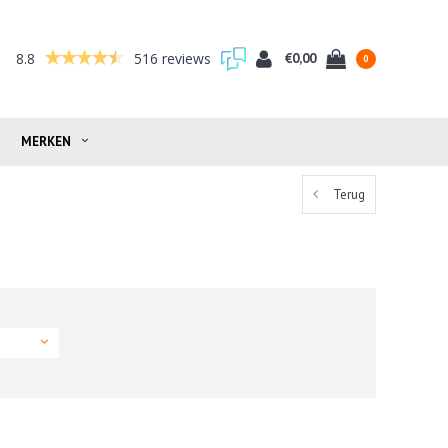
8.8
516 reviews
€0,00
0
MERKEN
Terug