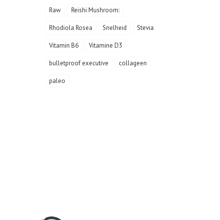
Raw
Reishi Mushroom:
Rhodiola Rosea
Snelheid
Stevia
Vitamin B6
Vitamine D3
bulletproof executive
collageen
paleo