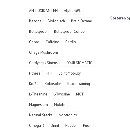
ANTIOXIDANTEN
Alpha GPC
Sorteren op
Bacopa
Biologisch
Brain Octane
Bulletproof
Bulletproof Coffee
Cacao
Caffeine
Cardio
Chaga Mushroom
Cordyceps Sinensis
FOUR SIGMATIC
Fitness
HIIT
Joint Mobility
Koffie
Kokosolie
Krachttraining
L-Theanine
L-Tyrosine
MCT
Magnesium
Mobile
Natural Stacks
Nootropics
Omega-3
Onnit
Poeder
Puori