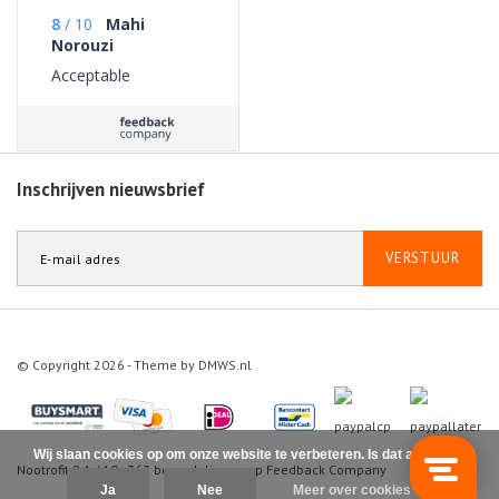
8
/
10
Mahi
Norouzi
Acceptable
Inschrijven nieuwsbrief
VERSTUUR
© Copyright 2026 - Theme by
DMWS.nl
Wij slaan cookies op om onze website te verbeteren. Is dat akkoord?
Nootrofit
9.1
/
10
-
363
beoordelingen op
Feedback Company
Ja
Nee
Meer over cookies »