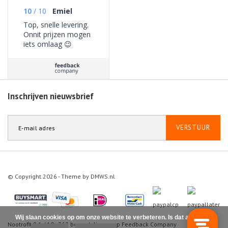
10
/
10
Emiel
Top, snelle levering.
Onnit prijzen mogen
iets omlaag 😉
Inschrijven nieuwsbrief
VERSTUUR
© Copyright 2026 - Theme by
DMWS.nl
Wij slaan cookies op om onze website te verbeteren. Is dat akkoord?
Nootrofit
9.1
/
10
-
363
beoordelingen op
Feedback Company