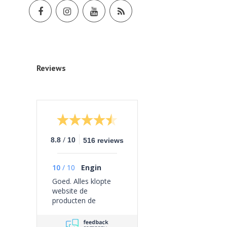
Reviews
/
8.8
10
516 reviews
10
/
10
Engin
Goed. Alles klopte
website de
producten de
bezorging geen
problemen ervaren.