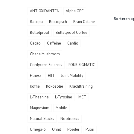
ANTIOXIDANTEN
Alpha GPC
Sorteren op
Bacopa
Biologisch
Brain Octane
Bulletproof
Bulletproof Coffee
Cacao
Caffeine
Cardio
Chaga Mushroom
Cordyceps Sinensis
FOUR SIGMATIC
Fitness
HIIT
Joint Mobility
Koffie
Kokosolie
Krachttraining
L-Theanine
L-Tyrosine
MCT
Magnesium
Mobile
Natural Stacks
Nootropics
Omega-3
Onnit
Poeder
Puori