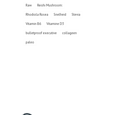
Raw
Reishi Mushroom:
Rhodiola Rosea
Snelheid
Stevia
Vitamin B6
Vitamine D3
bulletproof executive
collageen
paleo