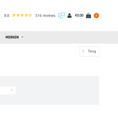
8.8
516 reviews
€0,00
0
MERKEN
Terug