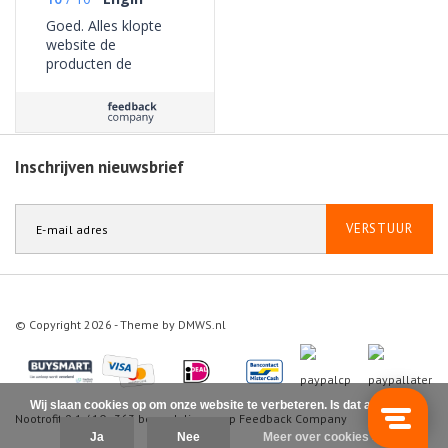
Goed. Alles klopte
website de
producten de
bezorging geen
problemen ervaren.
Inschrijven nieuwsbrief
VERSTUUR
© Copyright 2026 - Theme by
DMWS.nl
Wij slaan cookies op om onze website te verbeteren. Is dat akkoord?
Nootrofit
9.1
/
10
-
363
beoordelingen op
Feedback Company
Ja
Nee
Meer over cookies »