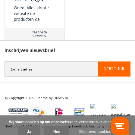
Goed. Alles klopte
website de
producten de
bezorging geen
problemen ervaren.
Inschrijven nieuwsbrief
VERSTUUR
© Copyright 2026 - Theme by
DMWS.nl
Wij slaan cookies op om onze website te verbeteren. Is dat akkoord?
Nootrofit
9.1
/
10
-
363
beoordelingen op
Feedback Company
Ja
Nee
Meer over cookies »