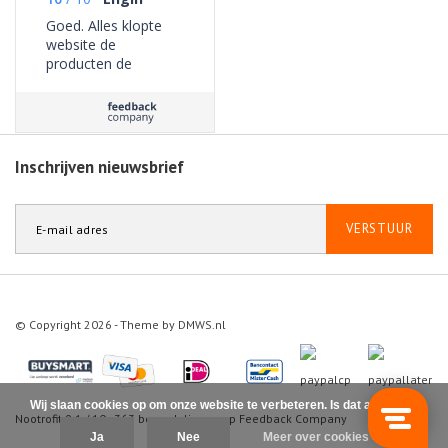
Goed. Alles klopte
website de
producten de
bezorging geen
problemen ervaren.
Inschrijven nieuwsbrief
VERSTUUR
© Copyright 2026 - Theme by
DMWS.nl
Wij slaan cookies op om onze website te verbeteren. Is dat akkoord?
Nootrofit
9.1
/
10
-
363
beoordelingen op
Feedback Company
Ja
Nee
Meer over cookies »