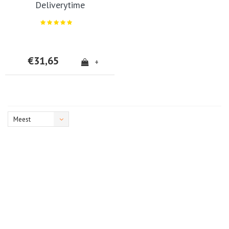
Deliverytime
€31,65
+
Meest
bekeken