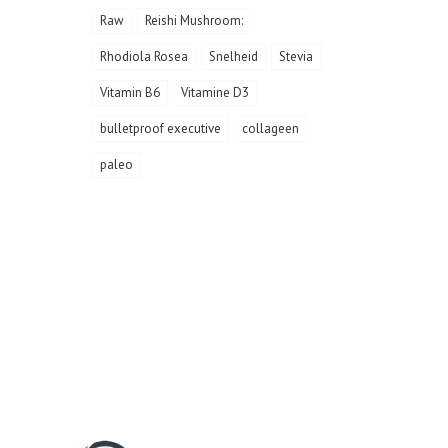
Raw
Reishi Mushroom:
Rhodiola Rosea
Snelheid
Stevia
Vitamin B6
Vitamine D3
bulletproof executive
collageen
paleo