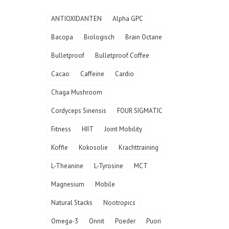
ANTIOXIDANTEN
Alpha GPC
Bacopa
Biologisch
Brain Octane
Bulletproof
Bulletproof Coffee
Cacao
Caffeine
Cardio
Chaga Mushroom
Cordyceps Sinensis
FOUR SIGMATIC
Fitness
HIIT
Joint Mobility
Koffie
Kokosolie
Krachttraining
L-Theanine
L-Tyrosine
MCT
Magnesium
Mobile
Natural Stacks
Nootropics
Omega-3
Onnit
Poeder
Puori