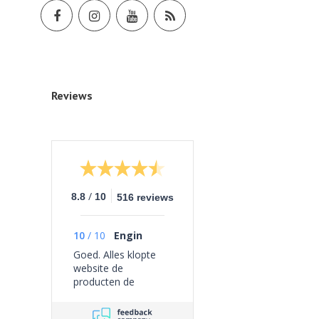
Reviews
/
8.8
10
516 reviews
10
/
10
Engin
Goed. Alles klopte
website de
producten de
bezorging geen
problemen ervaren.