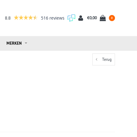
8.8
516 reviews
€0,00
0
MERKEN
Terug