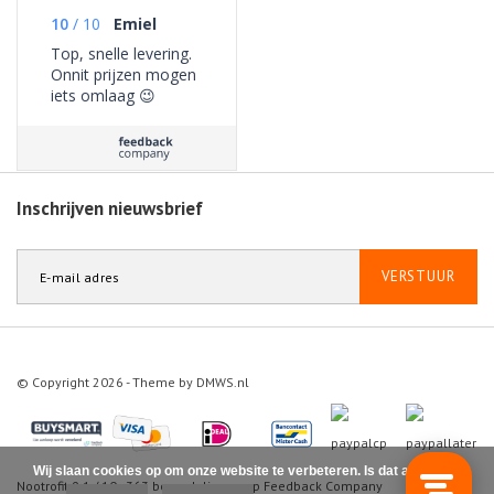
10
/
10
Emiel
Top, snelle levering.
Onnit prijzen mogen
iets omlaag 😉
Inschrijven nieuwsbrief
VERSTUUR
© Copyright 2026 - Theme by
DMWS.nl
Wij slaan cookies op om onze website te verbeteren. Is dat akkoord?
Nootrofit
9.1
/
10
-
363
beoordelingen op
Feedback Company