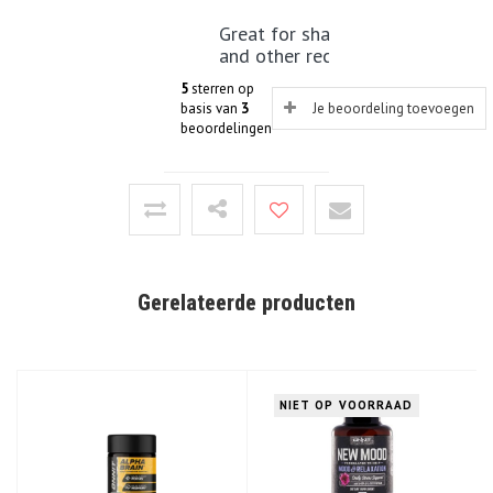
Great for shakes
and other recipes.
+
5
sterren op
No sugar !
basis van
3
Je beoordeling toevoegen
-
Expensive - but
beoordelingen
worth it.
Gerelateerde producten
NIET OP VOORRAAD