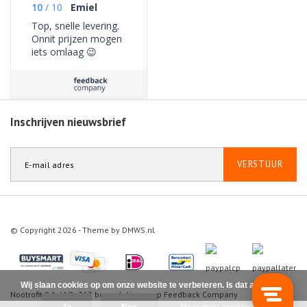
10
/
10
Emiel
Top, snelle levering.
Onnit prijzen mogen
iets omlaag 😉
Inschrijven nieuwsbrief
VERSTUUR
© Copyright 2026 - Theme by
DMWS.nl
Wij slaan cookies op om onze website te verbeteren. Is dat akkoord?
Nootrofit
9.1
/
10
-
363
beoordelingen op
Feedback Company