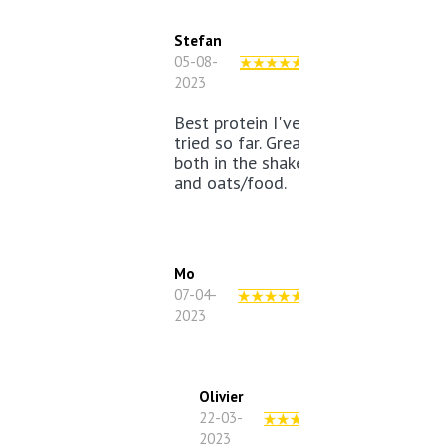
Stefan
05-08-
2023
Best protein I've
tried so far. Great
both in the shaker
and oats/food.
Mo
07-04-
2023
Olivier
22-03-
2023