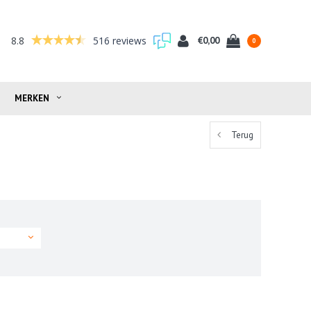
8.8
516 reviews
€0,00
0
MERKEN
Terug