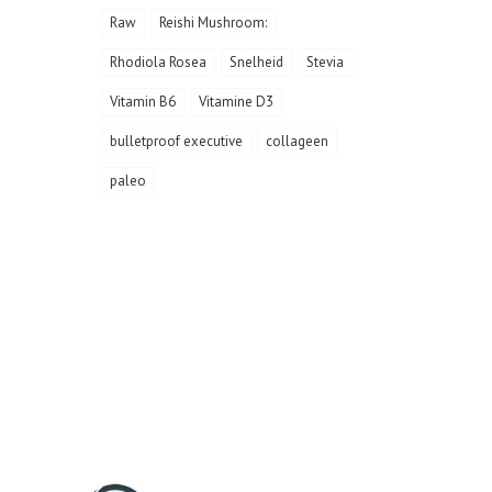
Raw
Reishi Mushroom:
Rhodiola Rosea
Snelheid
Stevia
Vitamin B6
Vitamine D3
bulletproof executive
collageen
paleo