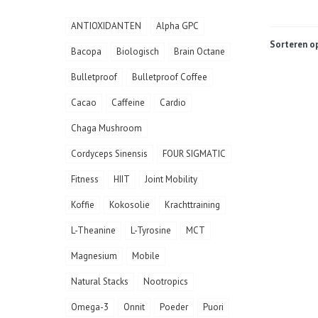
ANTIOXIDANTEN
Alpha GPC
Sorteren op
Bacopa
Biologisch
Brain Octane
Bulletproof
Bulletproof Coffee
Cacao
Caffeine
Cardio
Chaga Mushroom
Cordyceps Sinensis
FOUR SIGMATIC
Fitness
HIIT
Joint Mobility
Koffie
Kokosolie
Krachttraining
L-Theanine
L-Tyrosine
MCT
Magnesium
Mobile
Natural Stacks
Nootropics
Omega-3
Onnit
Poeder
Puori