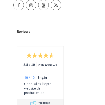
Reviews
/
8.8
10
516 reviews
10
/
10
Engin
Goed. Alles klopte
website de
producten de
bezorging geen
problemen ervaren.