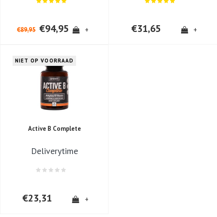
€94,95
€31,65
+
+
€89,95
NIET OP VOORRAAD
Active B Complete
Deliverytime
€23,31
+