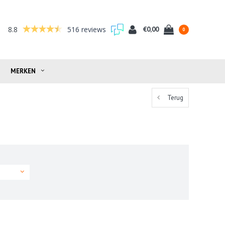
8.8
516 reviews
€0,00
0
MERKEN
Terug