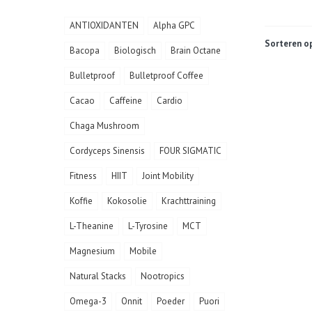
ANTIOXIDANTEN
Alpha GPC
Sorteren op
Bacopa
Biologisch
Brain Octane
Bulletproof
Bulletproof Coffee
Cacao
Caffeine
Cardio
Chaga Mushroom
Cordyceps Sinensis
FOUR SIGMATIC
Fitness
HIIT
Joint Mobility
Koffie
Kokosolie
Krachttraining
L-Theanine
L-Tyrosine
MCT
Magnesium
Mobile
Natural Stacks
Nootropics
Omega-3
Onnit
Poeder
Puori