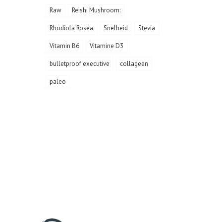
Raw
Reishi Mushroom:
Rhodiola Rosea
Snelheid
Stevia
Vitamin B6
Vitamine D3
bulletproof executive
collageen
paleo