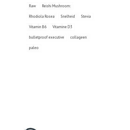
Raw
Reishi Mushroom:
Rhodiola Rosea
Snelheid
Stevia
Vitamin B6
Vitamine D3
bulletproof executive
collageen
paleo