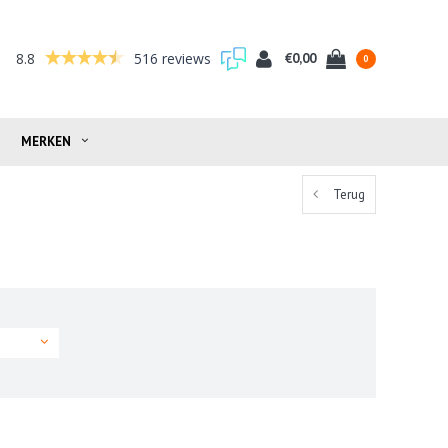
8.8
516 reviews
€0,00
0
MERKEN
Terug