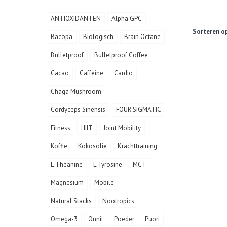
ANTIOXIDANTEN
Alpha GPC
Sorteren op
Bacopa
Biologisch
Brain Octane
Bulletproof
Bulletproof Coffee
Cacao
Caffeine
Cardio
Chaga Mushroom
Cordyceps Sinensis
FOUR SIGMATIC
Fitness
HIIT
Joint Mobility
Koffie
Kokosolie
Krachttraining
L-Theanine
L-Tyrosine
MCT
Magnesium
Mobile
Natural Stacks
Nootropics
Omega-3
Onnit
Poeder
Puori