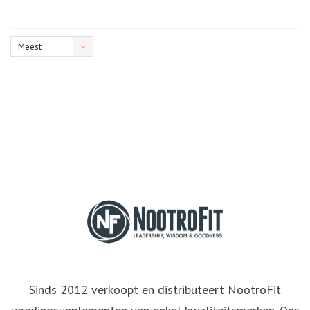
Meest
bekeken
Sinds 2012 verkoopt en distributeert NootroFit