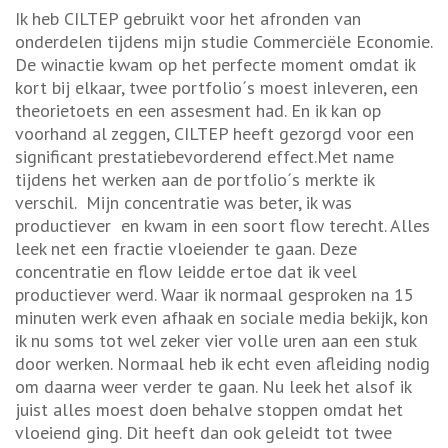
Ik heb CILTEP gebruikt voor het afronden van
onderdelen tijdens mijn studie Commerciële Economie.
De winactie kwam op het perfecte moment omdat ik
kort bij elkaar, twee portfolio´s moest inleveren, een
theorietoets en een assesment had. En ik kan op
voorhand al zeggen, CILTEP heeft gezorgd voor een
significant prestatiebevorderend effect.Met name
tijdens het werken aan de portfolio´s merkte ik
verschil. Mijn concentratie was beter, ik was
productiever en kwam in een soort flow terecht. Alles
leek net een fractie vloeiender te gaan. Deze
concentratie en flow leidde ertoe dat ik veel
productiever werd. Waar ik normaal gesproken na 15
minuten werk even afhaak en sociale media bekijk, kon
ik nu soms tot wel zeker vier volle uren aan een stuk
door werken. Normaal heb ik echt even afleiding nodig
om daarna weer verder te gaan. Nu leek het alsof ik
juist alles moest doen behalve stoppen omdat het
vloeiend ging. Dit heeft dan ook geleidt tot twee