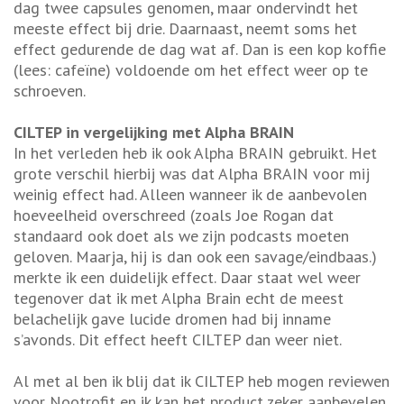
dag twee capsules genomen, maar ondervindt het
meeste effect bij drie. Daarnaast, neemt soms het
effect gedurende de dag wat af. Dan is een kop koffie
(lees: cafeïne) voldoende om het effect weer op te
schroeven.
CILTEP in vergelijking met Alpha BRAIN
In het verleden heb ik ook Alpha BRAIN gebruikt. Het
grote verschil hierbij was dat Alpha BRAIN voor mij
weinig effect had. Alleen wanneer ik de aanbevolen
hoeveelheid overschreed (zoals Joe Rogan dat
standaard ook doet als we zijn podcasts moeten
geloven. Maarja, hij is dan ook een savage/eindbaas.)
merkte ik een duidelijk effect. Daar staat wel weer
tegenover dat ik met Alpha Brain echt de meest
belachelijk gave lucide dromen had bij inname
s’avonds. Dit effect heeft CILTEP dan weer niet.
Al met al ben ik blij dat ik CILTEP heb mogen reviewen
voor Nootrofit en ik kan het product zeker aanbevelen