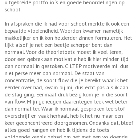
uitgebreide portfolio´s en goede beoordelingen op
school.
In afspraken die ik had voor school merkte ik ook een
bepaalde vloeiendheid. Woorden kwamen namelijk
makkelijker en ik kon helderder zinnen formuleren. Het
lijkt alsof je net een beetje scherper bent dan
normaal. Voor de theorietoets moest ik veel leren,
door een gebrek aan motivatie heb ik hier minder tijd
dan normaal in gestoken. CILTEP motiveerde mij dus
niet perse meer dan normaal. De staat van
concentratie, de soort flow die je bereikt waar ik het
eerder over had, kwam bij mij dus echt pas als ik aan
de slag ging. Eenmaal druk bezig kom je in die soort
van flow. Mijn geheugen daarentegen leek wel beter
dan normaliter. Waar ik normaal gesproken leerstof
overschrijf en vaak herhaal, heb ik het nu maar een
keer geconcentreerd doorgenomen. Ondanks dat, bleef
alles goed hangen en heb ik tijdens de toets
voldoende kennis gehad om het met een voldoende