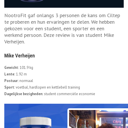
NootroFit gaf onlangs 3 personen de kans om Ciltep
te proberen en hun ervaringen te delen. We hebben
gekozen voor een student, een sporter en een
werkend persoon. Deze review is van student Mike
Verheijen.
Mike Verheijen
Gewicht:
101.9 kg
Lente:
1.92 m
Postuur:
normaal
Sport:
voetbal, hardlopen en kettlebell training
Dagelijkse bezigheden:
student commerci
ë
le economie