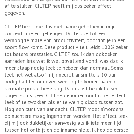
af te sluiten. CILTEP heeft mij dus zeker effect
gegeven.
CILTEP heeft me dus met name geholpen in mijn
concentratie en geheugen. Dit leidde tot een
verhoogde mate van productiviteit, doordat je in een
soort flow komt. Deze productiviteit leidt 100% zeker
tot betere prestaties. CILTEP zou ik dan ook zeker
aanraden.Iets wat ik wel opvallend vond, was dat ik
meer slaap nodig leek te hebben dan normaal. Soms
leek het wel alsof mijn neurotransmitters 10 uur
nodig hadden om even weer bij te komen na een
dermate productieve dag. Daarnaast heb ik tussen
dagen soms geen CILTEP genomen omdat het effect
leek af te zwakken als er te weinig slaap tussen zat.
Nog een punt van aandacht. CILTEP moet s’morgens
op nuchtere maag ingenomen worden. Het effect leek
bij mij ook duidelijker aanwezig als ik iets meer tijd
tussen het ontbijt en de inname hield. Ik heb de eerste