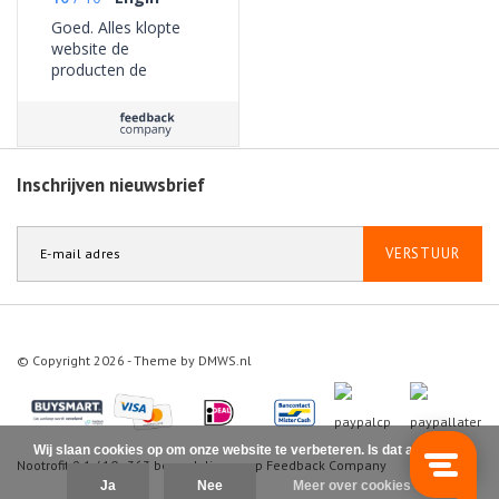
Goed. Alles klopte
website de
producten de
bezorging geen
problemen ervaren.
Inschrijven nieuwsbrief
VERSTUUR
© Copyright 2026 - Theme by
DMWS.nl
Wij slaan cookies op om onze website te verbeteren. Is dat akkoord?
Nootrofit
9.1
/
10
-
363
beoordelingen op
Feedback Company
Ja
Nee
Meer over cookies »